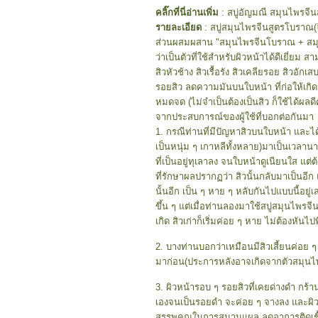
คลิ๊กที่นี่อ่านเพิ่ม
: สบู่อัญมณี สมุนไพรจี
รายละเอียด
: สบู่สมุนไพรจีนสูตรโบราณ(
ส่วนผสมผสาน "สมุนไพรจีนโบราณ + สมุ
ว่าเป็นตัวที่ใช้สำหรับผิวหน้าได้ดีเยี่ยม
สิวหัวช้าง สิวเรื้อรัง สิวเคลียรอย สิวอ
รอยสิว ลดความมันบนใบหน้า ที่ก่อให้เกิด
หมดจด (ไม่จำเป็นต้องเป็นสิว ก็ใช้ได้ผลดี
จากประสบการณ์ของผู้ใช้ที่บอกต่อกันมา
1. กรณีท่านที่มีปัญหาสิวบนใบหน้า และได
เป็นหนุ่ม ๆ เกาหลีทั้งหลาย)มาเป็นเวลา
ที่เป็นอยู่ทุเลาลง จนใบหน้าดูเนียนใส แต่
ที่รักษาผลปรากฏว่า สิวนั้นกลับมาเป็นอี
นั้นอีก เป็น ๆ หาย ๆ หลับกันไปแบบนี้อยู่เ
ขึ้น ๆ แต่เมื่อท่านลองมาใช้สบู่สมุนไพรจีนก
เกิด สิวเก่าก็เริ่มค่อย ๆ หาย ไม่ต้องหัน
2. บางท่านบอกว่าเหมือนมีสิวเสี้ยนค่อย
มาก่อน(ประการหลังอาจเกิดจากตัวสมุนไพรจี
3. ผิวหน้ารอบ ๆ รอยสิวที่เคยด่างดำ กร้
เองจนเป็นรอยดำ จะค่อย ๆ จางลง และผิวดูเ
สรรพคุณในการสมานแผล ลดอาการติดเชื้อ ช่ว