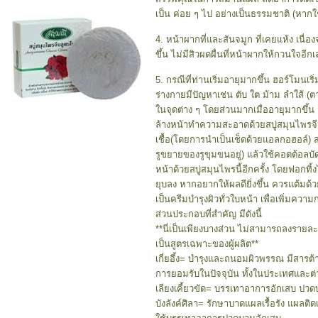
เป็น ค่อย ๆ ไป อย่างเป็นธรรมชาติ (หากใช้
4. หน้าผากที่และสันจมูก ที่เคยแห้ง เนื่อง
ขึ้น ไม่มีสิวผดผื่นที่หน้าผากให้กวนใจอีก
5. กรณีที่ท่านเริ่มอายุมากขึ้น ฮอร์โมน
ร่างกายมีปัญหาเช่น ตับ ใต ม้าม ลำใส้ 
ในจุดต่าง ๆ โดยส่วนมากเมื่ออายุมากขึ้น
ล้างหน้าทำความสะอาดด้วยสบู่สมุนไพรจีน
เชื้อ(โดยการนำเป็นเช็ดด้วยแอลกอฮอล์) สะก
รูขยายของรูขุมขนอยู่) แล้วใช้คอตต้อลบั
หน้าด้วยสบู่สมุนไพรนี้อีกครั้ง โดยฟอกทิ้งไว
ยุบลง หากอยากให้ผลดียิ่งขึ้น ควรแต้มด
เป็นครีมบำรุงผิวทั่วใบหน้า เพื่อเพิ่มคว
ส่วนประกอบที่สำคัญ มีดังนี้
**นี่เป็นเพียงบางส่วน ไม่สามารถลงรายละเ
เป็นสูตรเฉพาะของผู้ผลิต**
เกี่ยอึ้ง= บำรุงและถนอมผิวพรรณ มีสารต
การยอมรับในปัจจุบัน ทั้งในประเทศและต
เลียงเคี้ยวขัด= บรรเทาอาการอักเสบ ปว
บังลังค์ศิลา= รักษาบาดแผลเรื้อรัง แผลติดเ