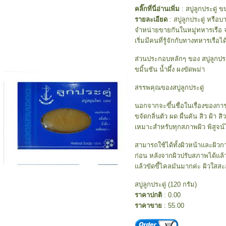
คลิ๊กที่นี่อ่านเพิ่ม
: สบู่ลูกประดู่ 
รายละเอียด
: สบู่ลูกประดู่ หรือ
จำหน่ายขายกันในหมู่ทหารเรือ จก
เริ่มมีคนที่รู้จักกับทางทหารเรื
ส่วนประกอบหลักๆ ของ สบู่ลูกป
ขมิ้นชัน น้ำผึ้ง ผงขัดพม่า
สรรพคุณของสบู่ลูกประดู่
นอกจากจะขึ้นชื่อในเรื่องของก
ขจัดกลิ่นตัว ผด ผื่นคัน สิว ฝ้า
เหมาะสำหรับทุกสภาพผิว พิสูจน์ได้
สามารถใช้ได้ทั้งผิวหน้าและผิวกา
ก่อน หลังจากผิวปรับสภาพได้แล้ว 
แล้วขัดขี้ไคลมันมากค่ะ ผิวใสสะ
สบู่ลูกประดู่ (120 กรัม)
ราคาปกติ
: 0.00
ราคาขาย
: 55.00