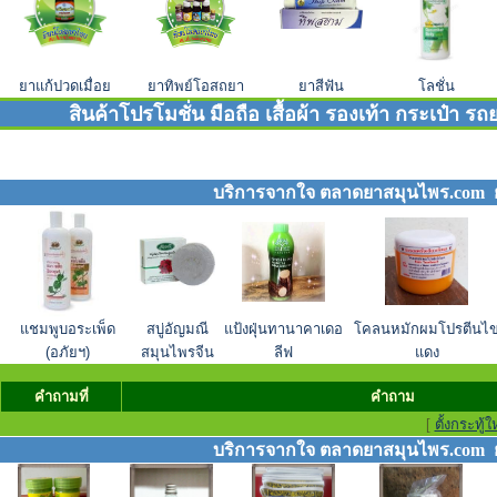
ยาแก้ปวดเมื่อย
ยาทิพย์โอสถยา
ยาสีฟัน
โลชั่น
สินค้าโปรโมชั่น มือถือ เสื้อผ้า รองเท้า กระเป๋า
บริการจากใจ ตลาดยาสมุนไพร.com ยา
แชมพูบอระเพ็ด
สบู่อัญมณี
แป้งฝุ่นทานาคาเดอ
โคลนหมักผมโปรตีนไข
(อภัยฯ)
สมุนไพรจีน
ลีฟ
แดง
คำถามที่
คำถาม
[
ตั้งกระทู้ใ
บริการจากใจ ตลาดยาสมุนไพร.com ยา