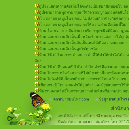
ผู้ที่จะแสดงความคิดเห็นได้จะต้องเป็นสมาชิกของเว็บ ตล
ผู้ที่เข้ามาอ่านทุกท่านกรุณาใช้วิจารณญาณก่อนตัดสินใจเช
เว็บ ตลาดยาสมุนไพร.คอม ไม่มีส่วนเกี่ยวข้องกับข้อควา
เว็บ ตลาดยาสมุนไพร.คอม จะให้ความร่วมมือเต็มที่ใน
ห้าม โฆษณา ขายสินค้าและบริการทุกชนิดที่ผิดต่อกฎห
ห้าม แสดงความคิดเห็นเพื่อหวังสร้างกระแสอย่างไม่ถูกต้
ห้าม แสดงความคิดเห็นอันเป็นเหตุให้เกิดความแตกแยก
ห้าม แสดงความคิดเห็นลูกโซ่ทุกชนิด
ห้าม ใช้ คำไม่สุภาพ คำหยาบ คำที่ให้ทำให้เข้าใจได้ว่
อื่นๆ
ห้าม ใช้ คำที่บุคคลทั่วไปไม่เข้าใจ คำที่มีความหมายเฉพ
ห้าม ใส่ภาพ หรือข้อความที่ไม่เกี่ยวกับเนื้อหาที่จะสนทน
ห้าม ใส่ลิงค์ที่มีเนื้อหาเกี่ยวกับการดาวน์โหลด โปรแกรม เพ
เขียนกระทู้ โดยสะกดคำให้ถูกต้อง และมีรูปแบบการใ
ทีมงานสงวนสิทธิ์ในการลบความคิดเห็นหรือภาพประกอบที
ตลาดยาสมุนไพร.com
ข้อมูลยาสมุนไพร 
สำนักง
เลขที่100/28 ซ.เสรีไทย 43 คลองกุ่ม เขต บึงก
ติดต่อสอบถาม ตลาดยาสมุนไพร โทร 02-173-33