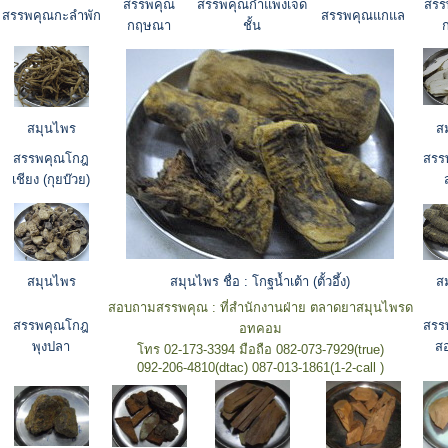
สรรพคุณ
สรรพคุณกำแพงเจ็ด
สรร
สรรพคุณกะลำพัก
สรรพคุณแกแล
กฤษณา
ชั้น
ก
สมุนไพร
ส
สรรพคุณโกฎ
สรร
เชียง (กุยบ๊วย)
สมุนไพร
สมุนไพร ชื่อ : โกฐน้ำเต้า (ตั้วอึ้ง)
ส
สอบถามสรรพคุณ : ที่สำนักงานฝ่าย ตลาดยาสมุนไพรด
สรรพคุณโกฎ
สรร
อทคอม
พุงปลา
สอ
โทร 02-173-3394 มือถือ 082-073-7929(true)
092-206-4810(dtac) 087-013-1861(1-2-call )