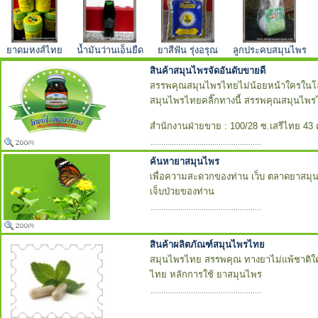
ยาดมหงส์ไทย
น้ำมันว่านเอ็นยืด
ยาสีฟัน รุ่งอรุณ
ลูกประคบสมุนไพร
สินค้าสมุนไพรจัดอันดับขายดี
สรรพคุณสมุนไพรไทยไม่น้อยหน้าใครในโลก หาก
สมุนไพรไทยคลิ๊กทางนี้ สรรพคุณสมุนไพร
สำนักงานฝ่ายขาย : 100/28 ซ.เสรีไทย 43 ค
ค้นหายาสมุนไพร
เพื่อความสะดวกของท่าน เว็บ ตลาดยาสมุน
เจ็บป่วยของท่าน
สินค้าผลิตภัณฑ์สมุนไพรไทย
สมุนไพรไทย สรรพคุณ ทางยาไม่แพ้ชาติใดใ
ไทย หลักการใช้ ยาสมุนไพร