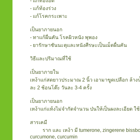
- แก้ท้องอืด
- แก้ท้องร่วง
- แก้โรคกระเพาะ
เป็นยาภายนอก
- ทาแก้ผื่นคัน โรคผิวหนัง พุพอง
- ยารักษาชันนะตุและหนังศีรษะเป็นเม็ดผื่นคัน
วิธีและปริมาณที่ใช้
เป็นยาภายใน
เหง้าแก่สดยาวประมาณ 2 นิ้ว เอามาขูดเปลือก ล้างน้
ละ 2 ช้อนโต๊ะ วันละ 3-4 ครั้ง
เป็นยาภายนอก
เหง้าแก่แห้งไม่จำกัดจำนวน ป่นให้เป็นผงละเอียด ใช
สารเคมี
ราก และ เหง้า มี tumerone, zingerene bissbolin
curcumone, curcumin