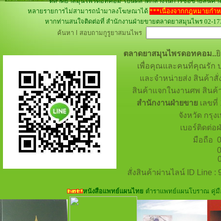
ตลาดยาสมุนไพรดอทคอม เป็นตลาดกลางในการซื้อขายสินค้าสมุ
หลายรายการไม่สามารถนำมาลงโฆษณาได้
***เนื่องจากกฎหมายกำห
หากท่านสนใจติดต่อที่ สำนักงานฝ่ายขายตลาดยาสมุนไพร 02-173-33
ค้นหา l สอบถามกูรูยาสมนไพร
ตลาดยาสมุนไพรดอทคอม..
ย
เพื่อคุณและคนที่คุณรัก บ
และจำหน่ายส่ง สินค้าสั
สินค้าแจกในงานศพ สินค้า
สำนักงานฝ่ายขาย
เลขที่
จังหวัด กรุ
เบอร์ติดต่อ
มือถือ 0
092-2
082-
สั่งสินค้าผ่านไลน์ ID Line 
หนังสือแพทย์แผนไทย
ตำราแพทย์แผนโบราณ คู่มื