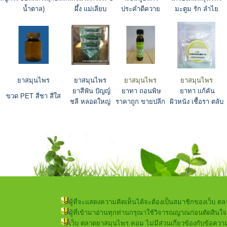
น้ำตาล)
ผึ้ง แม่เลียบ
ประคำดีควาย
มะตูม รัก ลำไย
ยาสมุนไพร
ยาสมุนไพร
ยาสมุนไพร
ยาสมุนไพร
ยาสีฟัน ปัญญ์
ยาทา ถอนพิษ
ยาทา เเก้คัน
ขวด PET สีชา สีใส
ชลี หลอดใหญ่
ราคาถูก ขายปลีก
ผิวหนัง เชื้อรา ตลับ
ผู้ที่จะแสดงความคิดเห็นได้จะต้องเป็นสมาชิกของเว็บ ตล
ผู้ที่เข้ามาอ่านทุกท่านกรุณาใช้วิจารณญาณก่อนตัดสินใจเช
เว็บ ตลาดยาสมุนไพร.คอม ไม่มีส่วนเกี่ยวข้องกับข้อควา