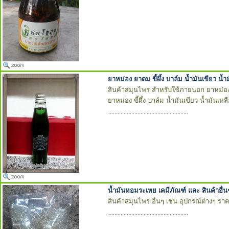
ยาหม่อง ยาดม ขี้ผึ้ง บาล์ม น้ำมันเขียว น้ำ
สินค้าสมุนไพร สำหรับใช้ภายนอก ยาหม่อง
ยาหม่อง ขี้ผึ้ง บาล์ม น้ำมันเขียว น้ำมันเห
น้ำมันหอมระเหย เคมีภัณฑ์ และ สินค้าอื่น
สินค้าสมุนไพร อื่นๆ เช่น อุปกรณ์ต่างๆ ร