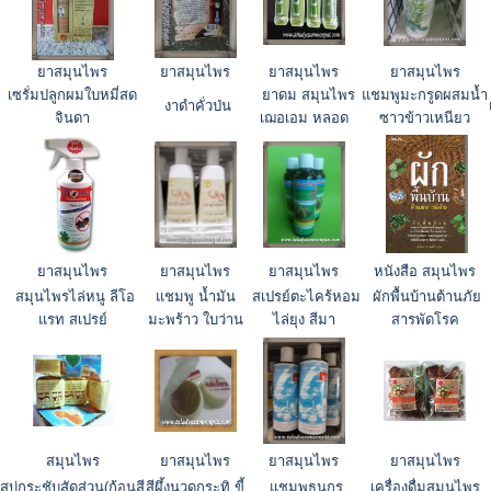
ยาสมุนไพร
ยาสมุนไพร
ยาสมุนไพร
ยาสมุนไพร
เซรั่มปลูกผมใบหมี่สด
ยาดม สมุนไพร
แชมพูมะกรูดผสมน้ำ
งาดำคั่วป่น
จินดา
เฌอเอม หลอด
ซาวข้าวเหนียว
ยาสมุนไพร
ยาสมุนไพร
ยาสมุนไพร
หนังสือ สมุนไพร
สมุนไพรไล่หนู ลีโอ
แชมพู น้ำมัน
สเปรย์ตะไคร้หอม
ผักพื้นบ้านต้านภัย
แรท สเปรย์
มะพร้าว ใบว่าน
ไล่ยุง สีมา
สารพัดโรค
สมุนไพร
ยาสมุนไพร
ยาสมุนไพร
ยาสมุนไพร
สบู่กระชับสัดส่วน(ก้อนสี
สีผึ้งนวดกระทิ ขี้
แชมพูธนกร
เครื่องดื่มสมุนไพร