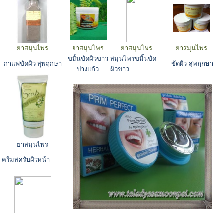
ยาสมุนไพร
ยาสมุนไพร
ยาสมุนไพร
ยาสมุนไพร
ขมิ้นขัดผิวขาว
สมุนไพรขมิ้นขัด
กาแฟขัดผิว สุพฤกษา
ขัดผิว สุพฤกษา
ปางแก้ว
ผิวขาว
ยาสมุนไพร
ครีมสครับผิวหน้า