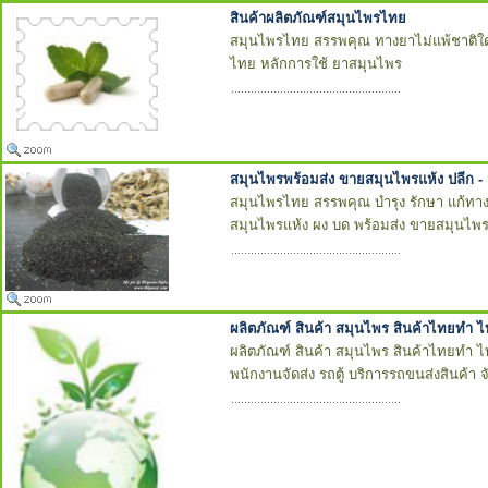
สินค้าผลิตภัณฑ์สมุนไพรไทย
สมุนไพรไทย สรรพคุณ ทางยาไม่แพ้ชาติใดใ
ไทย หลักการใช้ ยาสมุนไพร
สมุนไพรพร้อมส่ง ขายสมุนไพรแห้ง ปลีก - 
สมุนไพรไทย สรรพคุณ บำรุง รักษา แก้ทาง
สมุนไพรแห้ง ผง บด พร้อมส่ง ขายสมุนไพรแ
ผลิตภัณฑ์ สินค้า สมุนไพร สินค้าไทยทำ ไ
ผลิตภัณฑ์ สินค้า สมุนไพร สินค้าไทยทำ ไท
พนักงานจัดส่ง รถตู้ บริการรถขนส่งสินค้า 