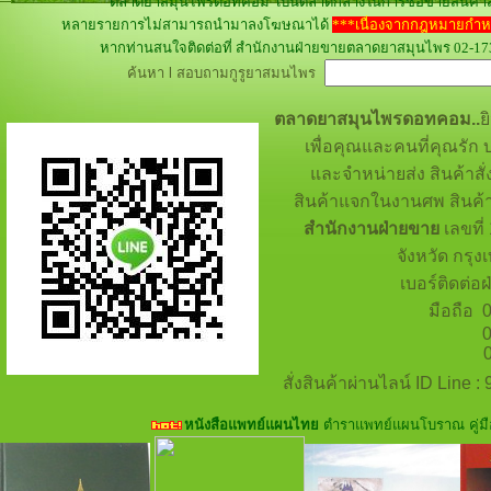
ตลาดยาสมุนไพรดอทคอม เป็นตลาดกลางในการซื้อขายสินค้าสมุ
หลายรายการไม่สามารถนำมาลงโฆษณาได้
***เนื่องจากกฎหมายกำห
หากท่านสนใจติดต่อที่ สำนักงานฝ่ายขายตลาดยาสมุนไพร 02-173-33
ค้นหา l สอบถามกูรูยาสมนไพร
ตลาดยาสมุนไพรดอทคอม..
ย
เพื่อคุณและคนที่คุณรัก บ
และจำหน่ายส่ง สินค้าสั
สินค้าแจกในงานศพ สินค้า
สำนักงานฝ่ายขาย
เลขที่
จังหวัด กรุ
เบอร์ติดต่อ
มือถือ 0
092-2
082-
สั่งสินค้าผ่านไลน์ ID Line 
หนังสือแพทย์แผนไทย
ตำราแพทย์แผนโบราณ คู่มื