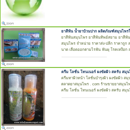
ยาสีฟัน น้ำยาบ้วนปาก ผลิตภัณฑ์สมุนไพร
ยาสีฟันสมุนไพร ยาสีฟันทิพย์สยาม ยาสีฟัน
สมุนไพร จำหน่าย ราคาส่ง-ปลีก ราคาถูก 
นาด เลือดออกตามไรฟัน ฟันผุ โรคเหงือก
ครีม โลชั่น โทนเนอร์ ผงขัดผิว สครับ สม
ครีมทาผิวหน้า โลชั่นบำรุงผิว ผงขัดผิว ส
ตลาดยาสมุนไพร . com ร้านขายยาสมุนไพ
ครีม โลชั่น โทนเนอร์ ผงขัดผิว สครับ สม