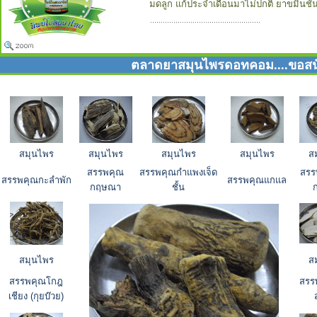
มดลูก แก้ประจำเดือนมาไม่ปกติ ยาขมิ้นชัน
ตลาดยาสมุนไพรดอทคอม....ขอสนั
สมุนไพร
สมุนไพร
สมุนไพร
สมุนไพร
ส
สรรพคุณ
สรรพคุณกำแพงเจ็ด
สรร
สรรพคุณกะลำพัก
สรรพคุณแกแล
กฤษณา
ชั้น
ก
สมุนไพร
ส
สรรพคุณโกฎ
สรร
เชียง (กุยบ๊วย)