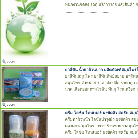
พนักงานจัดส่ง รถตู้ บริการรถขนส่งสินค้า 
ยาสีฟัน น้ำยาบ้วนปาก ผลิตภัณฑ์สมุนไพร
ยาสีฟันสมุนไพร ยาสีฟันทิพย์สยาม ยาสีฟัน
สมุนไพร จำหน่าย ราคาส่ง-ปลีก ราคาถูก 
นาด เลือดออกตามไรฟัน ฟันผุ โรคเหงือก
ครีม โลชั่น โทนเนอร์ ผงขัดผิว สครับ สม
ครีมทาผิวหน้า โลชั่นบำรุงผิว ผงขัดผิว ส
ตลาดยาสมุนไพร . com ร้านขายยาสมุนไพ
ครีม โลชั่น โทนเนอร์ ผงขัดผิว สครับ สม