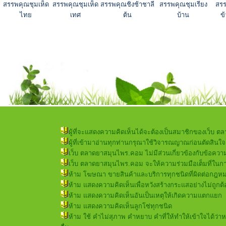
สรรพคุณชุมเห็ด
สรรพคุณชุมเห็ด
สรรพคุณชิงช้าชาลี
สรรพคุณชุมเรียง
สรร
ไทย
เทศ
ต้น
บ้าน
ข
ผู้ที่จะแสดงความคิดเห็นได้จะต้องเป็นสมาชิกของเว็บ ตล
ผู้ที่เข้ามาอ่านทุกท่านกรุณาใช้วิจารณญาณก่อนตัดสินใจเช
เว็บ ตลาดยาสมุนไพร.คอม ไม่มีส่วนเกี่ยวข้องกับข้อควา
เว็บ ตลาดยาสมุนไพร.คอม จะให้ความร่วมมือเต็มที่ใน
ห้าม โฆษณา ขายสินค้าและบริการทุกชนิดที่ผิดต่อกฎห
ห้าม แสดงความคิดเห็นเพื่อหวังสร้างกระแสอย่างไม่ถูกต้
ห้าม แสดงความคิดเห็นอันเป็นเหตุให้เกิดความแตกแยก
ห้าม แสดงความคิดเห็นลูกโซ่ทุกชนิด
ห้าม ใช้ คำไม่สุภาพ คำหยาบ คำที่ให้ทำให้เข้าใจได้ว่