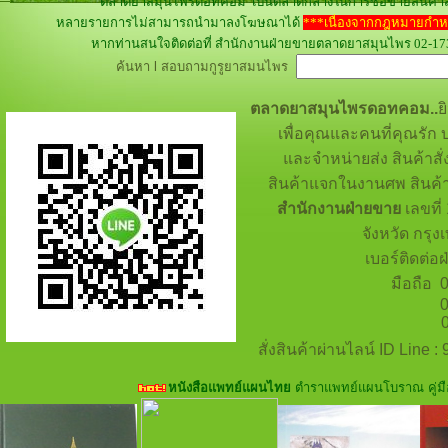
ตลาดยาสมุนไพรดอทคอม เป็นตลาดกลางในการซื้อขายสินค้าสมุ
หลายรายการไม่สามารถนำมาลงโฆษณาได้
***เนื่องจากกฎหมายกำห
หากท่านสนใจติดต่อที่ สำนักงานฝ่ายขายตลาดยาสมุนไพร 02-173-33
ค้นหา l สอบถามกูรูยาสมนไพร
ตลาดยาสมุนไพรดอทคอม..
ย
เพื่อคุณและคนที่คุณรัก บ
และจำหน่ายส่ง สินค้าสั
สินค้าแจกในงานศพ สินค้า
สำนักงานฝ่ายขาย
เลขที่
จังหวัด กรุ
เบอร์ติดต่อ
มือถือ 0
092-2
082-
สั่งสินค้าผ่านไลน์ ID Line 
หนังสือแพทย์แผนไทย
ตำราแพทย์แผนโบราณ คู่มื