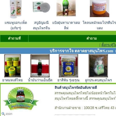
แชมพูบอระเพ็ด
สบู่อัญมณี
แป้งฝุ่นทานาคาเดอ
โคลนหมักผมโปรตีนไข
(อภัยฯ)
สมุนไพรจีน
ลีฟ
แดง
คำถามที่
คำถาม
[
ตั้งกระทู้ใ
บริการจากใจ ตลาดยาสมุนไพร.com ยา
ยาดมหงส์ไทย
น้ำมันว่านเอ็นยืด
ยาสีฟัน รุ่งอรุณ
ลูกประคบสมุนไพร
สินค้าสมุนไพรจัดอันดับขายดี
สรรพคุณสมุนไพรไทยไม่น้อยหน้าใครในโลก หาก
สมุนไพรไทยคลิ๊กทางนี้ สรรพคุณสมุนไพร
สำนักงานฝ่ายขาย : 100/28 ซ.เสรีไทย 43 ค